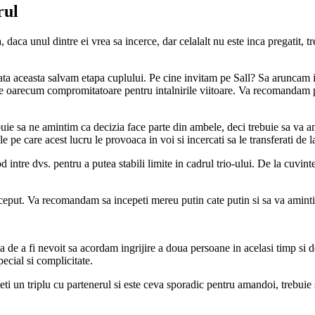
rul
ca unul dintre ei vrea sa incerce, dar celalalt nu este inca pregatit, treb
 data aceasta salvam etapa cuplului. Pe cine invitam pe Sall? Sa aruncam
atie oarecum compromitatoare pentru intalnirile viitoare. Va recomandam p
uie sa ne amintim ca decizia face parte din ambele, deci trebuie sa va am
e pe care acest lucru le provoaca in voi si incercati sa le transferati de 
od intre dvs. pentru a putea stabili limite in cadrul trio-ului. De la cuvin
ceput. Va recomandam sa incepeti mereu putin cate putin si sa va amintiti
la de a fi nevoit sa acordam ingrijire a doua persoane in acelasi timp si 
pecial si complicitate.
i un triplu cu partenerul si este ceva sporadic pentru amandoi, trebuie sa