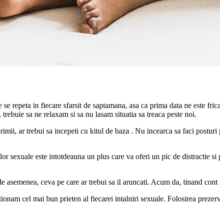
 se repeta in fiecare sfarsit de saptamana, asa ca prima data ne este fri
e, trebuie sa ne relaxam si sa nu lasam situatia sa treaca peste noi.
rimii, ar trebui sa incepeti cu kitul de baza . Nu incearca sa faci postu
riilor sexuale este intotdeauna un plus care va oferi un pic de distractie 
, de asemenea, ceva pe care ar trebui sa il aruncati. Acum da, tinand cont
nam cel mai bun prieten al fiecarei intalniri sexuale. Folosirea prezervati