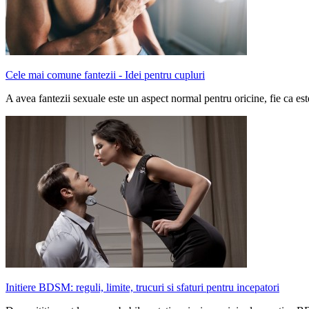
Cele mai comune fantezii - Idei pentru cupluri
A avea fantezii sexuale este un aspect normal pentru oricine, fie ca es
Initiere BDSM: reguli, limite, trucuri si sfaturi pentru incepatori