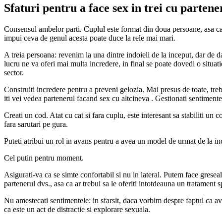
Sfaturi pentru a face sex in trei cu partene
Consensul ambelor parti. Cuplul este format din doua persoane, asa ca, da
impui ceva de genul acesta poate duce la rele mai mari.
A treia persoana: revenim la una dintre indoieli de la inceput, dar de
lucru ne va oferi mai multa incredere, in final se poate dovedi o situ
sector.
Construiti incredere pentru a preveni gelozia. Mai presus de toate, treb
iti vei vedea partenerul facand sex cu altcineva . Gestionati sentimentel
Creati un cod. Atat cu cat si fara cuplu, este interesant sa stabiliti un c
fara sarutari pe gura.
Puteti atribui un rol in avans pentru a avea un model de urmat de la in
Cel putin pentru moment.
Asigurati-va ca se simte confortabil si nu in lateral. Putem face gresea
partenerul dvs., asa ca ar trebui sa le oferiti intotdeauna un tratament s
Nu amestecati sentimentele: in sfarsit, daca vorbim despre faptul ca avet
ca este un act de distractie si explorare sexuala.