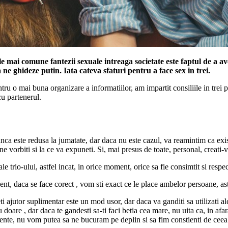
ele mai comune fantezii sexuale intreaga societate este faptul de a av
a ne ghideze putin. Iata cateva sfaturi pentru a face sex in trei.
ru o mai buna organizare a informatiilor, am impartit consiliile in trei part
cu partenerul.
munca este redusa la jumatate, dar daca nu este cazul, va reamintim ca ex
e vorbiti si la ce va expuneti. Si, mai presus de toate, personal, creati-v
e trio-ului, astfel incat, in orice moment, orice sa fie consimtit si respec
nt, daca se face corect , vom sti exact ce le place ambelor persoane, astf
ti ajutor suplimentar este un mod usor, dar daca va ganditi sa utilizati al
oare , dar daca te gandesti sa-ti faci betia cea mare, nu uita ca, in afara 
nte, nu vom putea sa ne bucuram pe deplin si sa fim constienti de cee