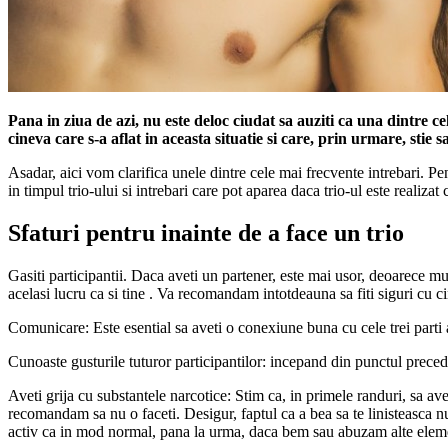
Pana in ziua de azi, nu este deloc ciudat sa auziti ca una dintre c
cineva care s-a aflat in aceasta situatie si care, prin urmare, stie s
Asadar, aici vom clarifica unele dintre cele mai frecvente intrebari. Pent
in timpul trio-ului si intrebari care pot aparea daca trio-ul este realizat 
Sfaturi pentru inainte de a face un trio
Gasiti participantii. Daca aveti un partener, este mai usor, deoarece 
acelasi lucru ca si tine . Va recomandam intotdeauna sa fiti siguri cu cin
Comunicare: Este esential sa aveti o conexiune buna cu cele trei parti al
Cunoaste gusturile tuturor participantilor: incepand din punctul precede
Aveti grija cu substantele narcotice: Stim ca, in primele randuri, sa ave
recomandam sa nu o faceti. Desigur, faptul ca a bea sa te linisteasca nu d
activ ca in mod normal, pana la urma, daca bem sau abuzam alte eleme