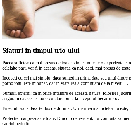
Sfaturi in timpul trio-ului
Pacea sufleteasca mai presus de toate: stim ca nu este o experienta care
celelalte parti vor fi in aceeasi situatie ca noi, deci, mai presus de toat
Incepeti cu cel mai simplu: daca sunteti in prima data sau unul dintre p
porno totul este minunat, dar in viata reala continuam de la nivelul 1.
Stimulii externi: ca in orice intalnire de aceasta natura, folosirea juca
asiguram ca acestea au o curatare buna la inceputul fiecarui joc.
Fii echilibrat si lasa-te dus de dorinta . Urmarirea instinctelor nu este
Protectie mai presus de toate: Dincolo de evident, nu vom uita sa mentio
sarcini nedorite.