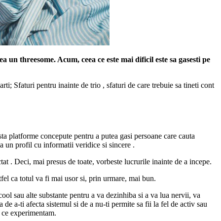
ea un threesome. Acum, ceea ce este mai dificil este sa gasesti pe
i; Sfaturi pentru inainte de trio , sfaturi de care trebuie sa tineti cont
ista platforme concepute pentru a putea gasi persoane care cauta
a un profil cu informatii veridice si sincere .
tat . Deci, mai presus de toate, vorbeste lucrurile inainte de a incepe.
el ca totul va fi mai usor si, prin urmare, mai bun.
cool sau alte substante pentru a va dezinhiba si a va lua nervii, va
de a-ti afecta sistemul si de a nu-ti permite sa fii la fel de activ sau
a ce experimentam.