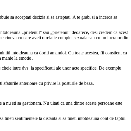
uie sa acceptati decizia si sa asteptati. A te grabi si a incerca sa
 intotdeauna „prietenul” sau „prietenul” deoarece, desi credem ca acest
e cineva cu care aveti o relatie complet sexuala sau cu un lucrator din
intiti intotdeauna ca doriti amandoi. Cu toate acestea, fii constient ca
la manie la emotie .
te cheie intre dvs. la specificatii ale unor acte specifice. De exemplu,
 sfaturile anterioare cu privire la posturile de baza.
de a nu sti sa gestionam. Nu uitati ca una dintre aceste persoane este
 tineti sentimentele la distanta si sa tineti intotdeauna cont de faptul